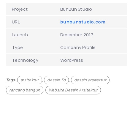
Project
BunBun Studio
URL
bunbunstudio.com
Launch
Desember 2017
Type
Company Profile
Technology
WordPress
Tags:
arsitektur
,
desain 3d
,
desain arsitektur
,
rancang bangun
,
Website Desain Arsitektur