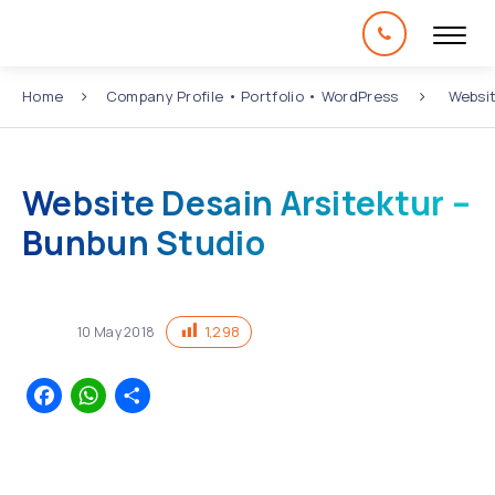
Home
Company Profile
•
Portfolio
•
WordPress
Website
Website Desain Arsitektur –
Bunbun Studio
1,298
10
May
2018
Facebook
WhatsApp
Share