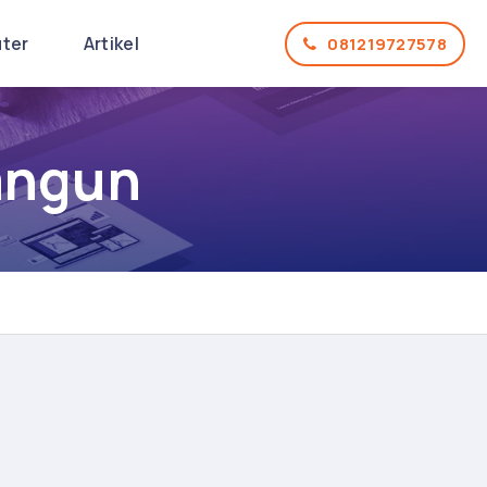
uter
Artikel
081219727578
angun