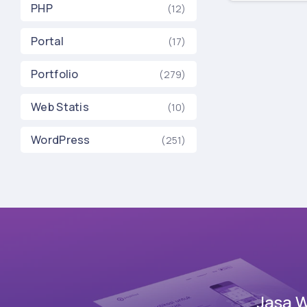
PHP
(12)
Portal
(17)
Portfolio
(279)
Web Statis
(10)
WordPress
(251)
Jasa 