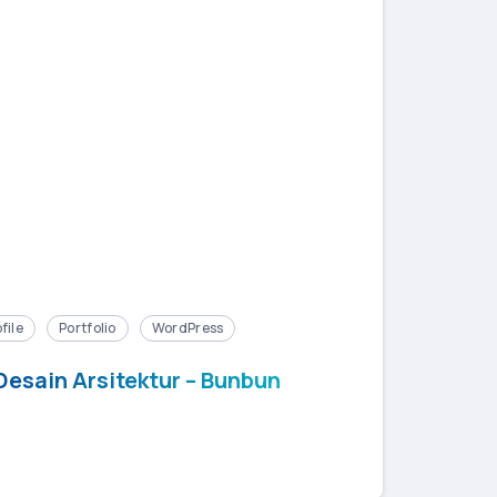
file
Portfolio
WordPress
Desain Arsitektur – Bunbun