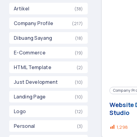
Artikel
(38)
Company Profile
(217)
Dibuang Sayang
(18)
E-Commerce
(19)
HTML Template
(2)
Just Development
(10)
Company Pro
Landing Page
(10)
Website 
Logo
(12)
Studio
Personal
(3)
1,298