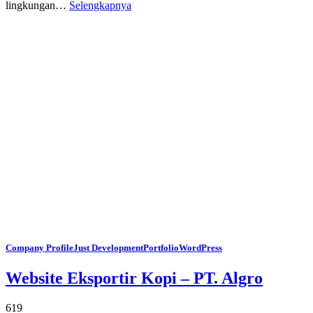
lingkungan…
Selengkapnya
Company Profile
Just Development
Portfolio
WordPress
Website Eksportir Kopi – PT. Algro
619