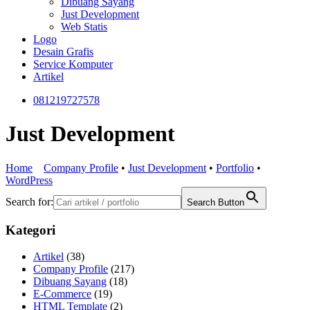
Dibuang Sayang
Just Development
Web Statis
Logo
Desain Grafis
Service Komputer
Artikel
081219727578
Just Development
Home
Company Profile
•
Just Development
•
Portfolio
•
WordPress
Search for:
Search Button
Kategori
Artikel
(38)
Company Profile
(217)
Dibuang Sayang
(18)
E-Commerce
(19)
HTML Template
(2)