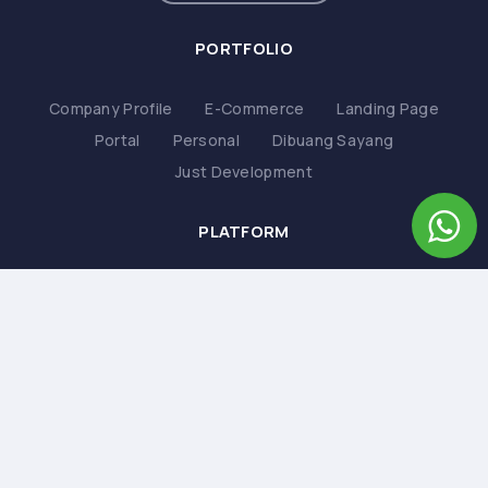
PORTFOLIO
Company Profile
E-Commerce
Landing Page
Portal
Personal
Dibuang Sayang
Just Development
PLATFORM
WordPress
PHP
Web Statis
DISCOVER
About
Artikel
Logo
Desain Grafis
Service Komputer
Free WordPress Theme
Terms and Conditions