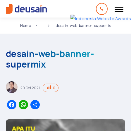
Home
desain-web-banner-supermix
desain-web-banner-
supermix
0
20
Oct
2021
Facebook
WhatsApp
Share