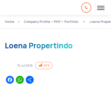
Home
Company Profile
•
PHP
•
Portfolio
Loena Proper
Loena Propertindo
972
15
Jul
2016
Facebook
WhatsApp
Share