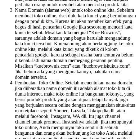
perhatian orang untuk membeli atau mencoba produk kita.
Nama Domain (alamat web) untuk toko online kita. Sebelum
membuat toko online, riset dulu kata kunci yang berhubungan
dengan produk kita. Karena ini akan memberikan efek yang
bagus di hasil pencarian Google jika seseorang mencari kata
kunci tersebut. Misalkan kita menjual “Kue Brownis”,
sarannya adalah domain yang bagus haruslah mengandung
kata kunci tersebut. Karena orang akan berkungjung ke toko
online kita, melalui kata kunci yang diketik di kolom
pencarian google, karena sebagai usaha baru tentunya belum
dikenal. Jadi nama domain memegang peranan penting.
Misalkan “kuebrownis.com” atau “kuebrowniskukus.com”.
Jika belum ada yang menggunakannya, pakailah nama
domain tersebut.
Pembuatan Toko Online. Setelah menentukan nama domain,
jika diibaratkan nama domain itu adalah alamat toko kita di
dunia internet, maka toko online itu bangunan tokonya, yang
berisi produk-produk yang akan dijual. tetapi banyak juga
yang berjualan secara online dengan menggunakan situs-situs
marketplace seperti Shopee, Lazada, Tokopedia dll. atau
melalui facebook, Instagram, WA dll. Itu juga channel-
channel untuk promosi. Ilustrasinya adalah, jika mempunyai
toko online, Anda mempunyai toko sendiri di sebuah
bangunan dan orang akan berkunjung ke toko Anda melalui
promosi atau orang tidak sengaja lewat dan tertarik melihat