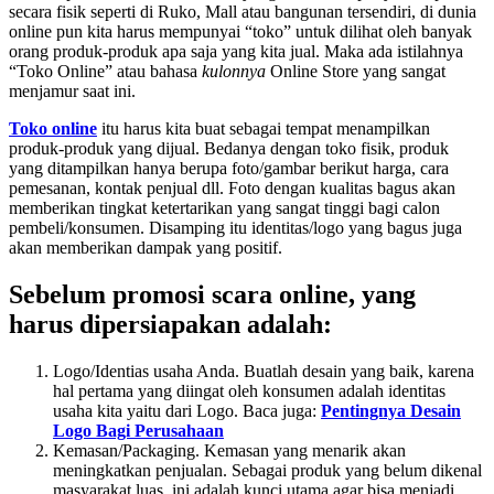
secara fisik seperti di Ruko, Mall atau bangunan tersendiri, di dunia
online pun kita harus mempunyai “toko” untuk dilihat oleh banyak
orang produk-produk apa saja yang kita jual. Maka ada istilahnya
“Toko Online” atau bahasa
kulonnya
Online Store yang sangat
menjamur saat ini.
Toko online
itu harus kita buat sebagai tempat menampilkan
produk-produk yang dijual. Bedanya dengan toko fisik, produk
yang ditampilkan hanya berupa foto/gambar berikut harga, cara
pemesanan, kontak penjual dll. Foto dengan kualitas bagus akan
memberikan tingkat ketertarikan yang sangat tinggi bagi calon
pembeli/konsumen. Disamping itu identitas/logo yang bagus juga
akan memberikan dampak yang positif.
Sebelum promosi scara online, yang
harus dipersiapakan adalah:
Logo/Identias usaha Anda. Buatlah desain yang baik, karena
hal pertama yang diingat oleh konsumen adalah identitas
usaha kita yaitu dari Logo. Baca juga:
Pentingnya Desain
Logo Bagi Perusahaan
Kemasan/Packaging. Kemasan yang menarik akan
meningkatkan penjualan. Sebagai produk yang belum dikenal
masyarakat luas, ini adalah kunci utama agar bisa menjadi