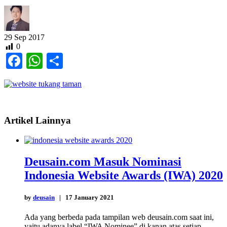
29
Sep
2017
0
Facebook
WhatsApp
Share
Artikel Lainnya
Deusain.com Masuk Nominasi
Indonesia Website Awards (IWA) 2020
by
deusain
| 17 January 2021
Ada yang berbeda pada tampilan web deusain.com saat ini,
yaitu adanya label “IWA Nominee” di kanan atas setiap