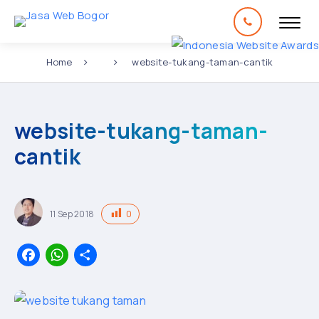
Home
website-tukang-taman-cantik
website-tukang-taman-
cantik
0
11
Sep
2018
Facebook
WhatsApp
Share