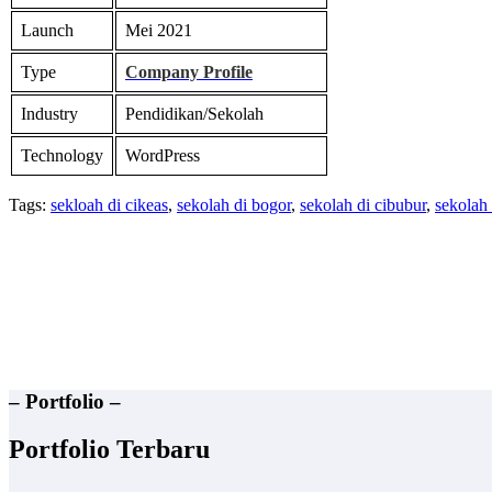
Launch
Mei 2021
Type
Company Profile
Industry
Pendidikan/Sekolah
Technology
WordPress
Tags:
sekloah di cikeas
,
sekolah di bogor
,
sekolah di cibubur
,
sekolah 
– Portfolio –
Portfolio Terbaru