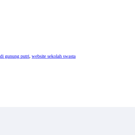
di gunung putri
,
website sekolah swasta