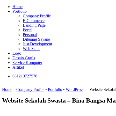
Home
Portfolio
Company Profile
E-Commerce
Landing Page
Portal
Personal
Dibuang Sayang
Just Development
Web Statis
Logo
Desain Grafis
Service Komputer
Artikel
081219727578
Home
Company Profile
•
Portfolio
•
WordPress
Website Sekolah
Website Sekolah Swasta – Bina Bangsa Ma