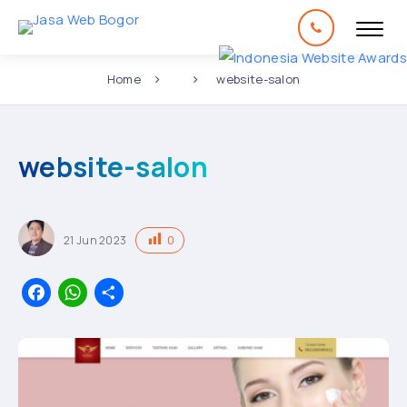
Home
website-salon
website-salon
0
21
Jun
2023
Facebook
WhatsApp
Share