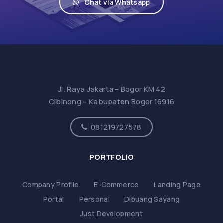
Chat via Whatsapp
Jl. Raya Jakarta – Bogor KM 42
Cibinong – Kabupaten Bogor 16916
081219727578
PORTFOLIO
Company Profile
E-Commerce
Landing Page
Portal
Personal
Dibuang Sayang
Just Development