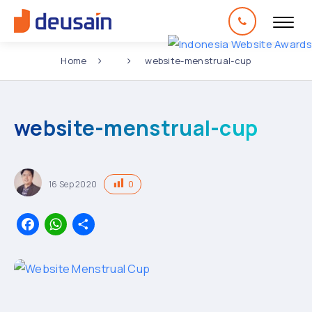
Home
website-menstrual-cup
website-menstrual-cup
0
16
Sep
2020
Facebook
WhatsApp
Share