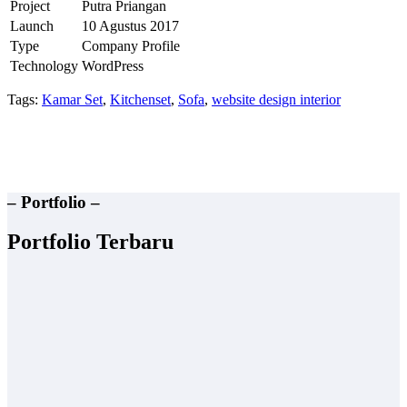
Project
Putra Priangan
Launch
10 Agustus 2017
Type
Company Profile
Technology
WordPress
Tags:
Kamar Set
,
Kitchenset
,
Sofa
,
website design interior
– Portfolio –
Portfolio Terbaru