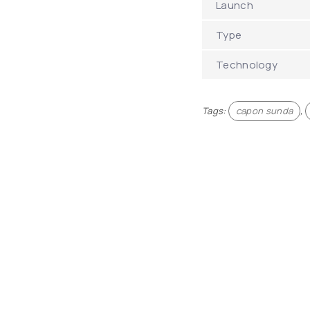
Launch
Type
Technology
Tags:
capon sunda
,