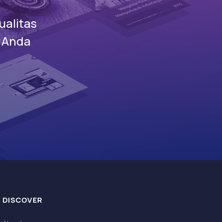
alitas
s Anda
DISCOVER