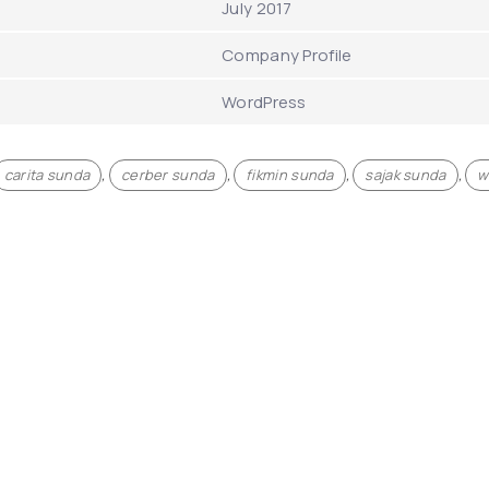
July 2017
Company Profile
WordPress
carita sunda
,
cerber sunda
,
fikmin sunda
,
sajak sunda
,
w