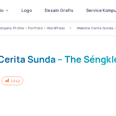
lio
Logo
Desain Grafis
Service Komp
mpany Profile
•
Portfolio
•
WordPress
Website Cerita Sunda –
Cerita Sunda – The Séngkl
1,042