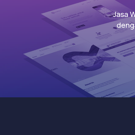
Jasa 
denga