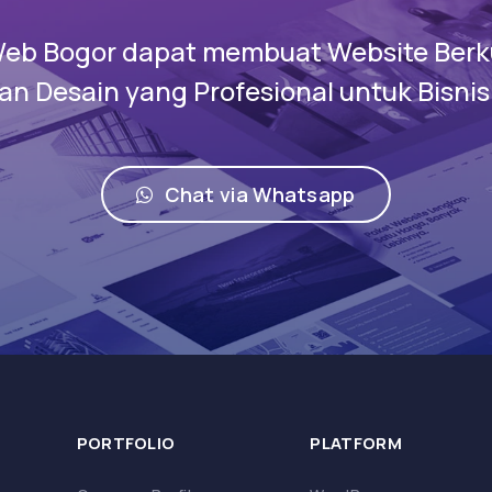
Web Bogor dapat membuat Website Berku
n Desain yang Profesional untuk Bisni
Chat via Whatsapp
PORTFOLIO
PLATFORM