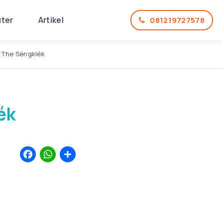
uter
Artikel
081219727578
 The Séngklék
ék
Facebook
WhatsApp
Share