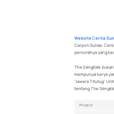
Website Cerita Su
Carpon Sunda, Cerber
personilnya yang kad
The Séngklék bukan 
mempunyai karya ya
“Jawara Titutug”. Un
tentang The Séngkl
Project