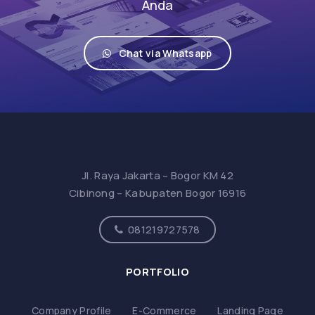
Anda
Chat via Whatsapp
Jl. Raya Jakarta – Bogor KM 42
Cibinong – Kabupaten Bogor 16916
081219727578
PORTFOLIO
Company Profile
E-Commerce
Landing Page