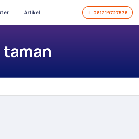
uter
Artikel
081219727578
a taman