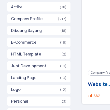
Artikel
(38)
Company Profile
(217)
Dibuang Sayang
(18)
E-Commerce
(19)
HTML Template
(2)
Just Development
(10)
Company Pro
Landing Page
(10)
Website 
Logo
(12)
882
Personal
(3)