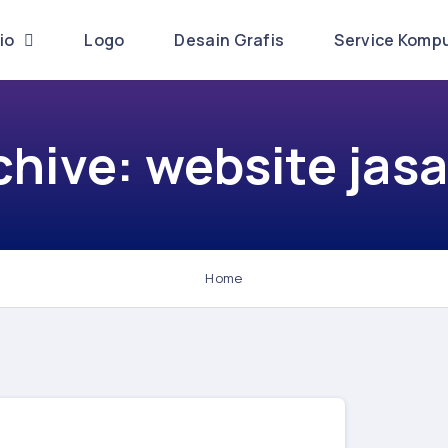
lio
Logo
Desain Grafis
Service Komp
chive: website jas
Home