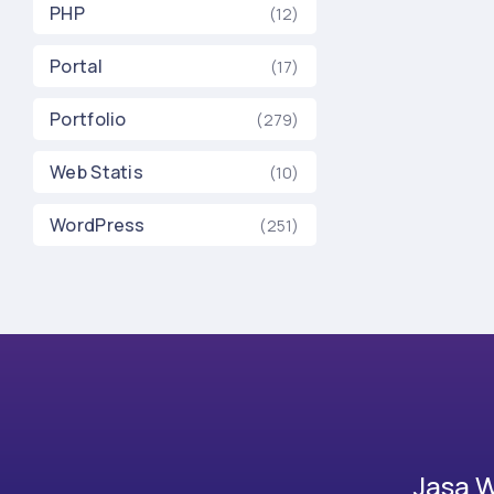
PHP
(12)
Portal
(17)
Portfolio
(279)
Web Statis
(10)
WordPress
(251)
Jasa 