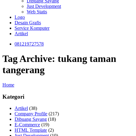
Dibuang Sayang
Just Development
Web Statis
Logo
Desain Grafis
Service Komputer
Artikel
081219727578
Tag Archive: tukang taman
tangerang
Home
Kategori
Artikel
(38)
Company Profile
(217)
Dibuang Sayang
(18)
E-Commerce
(19)
HTML Template
(2)
Just Development
(10)