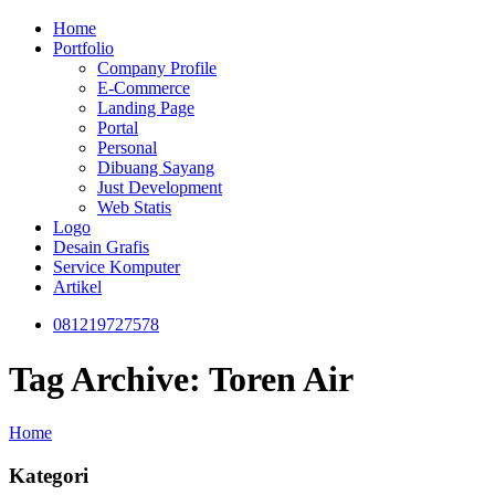
Home
Portfolio
Company Profile
E-Commerce
Landing Page
Portal
Personal
Dibuang Sayang
Just Development
Web Statis
Logo
Desain Grafis
Service Komputer
Artikel
081219727578
Tag Archive: Toren Air
Home
Kategori