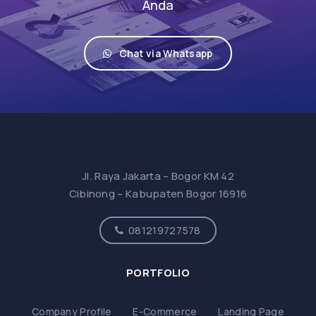
Anda
Chat via Whatsapp
Jl. Raya Jakarta – Bogor KM 42
Cibinong – Kabupaten Bogor 16916
081219727578
PORTFOLIO
Company Profile
E-Commerce
Landing Page