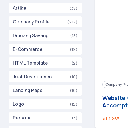
Artikel
(38)
Company Profile
(217)
Dibuang Sayang
(18)
E-Commerce
(19)
HTML Template
(2)
Just Development
(10)
Company Pro
Landing Page
(10)
Website K
Logo
(12)
Accompta
Personal
(3)
1,265