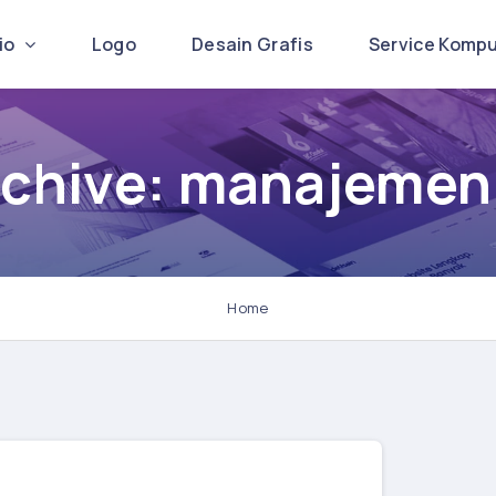
lio
Logo
Desain Grafis
Service Komp
rchive: manajemen 
Home