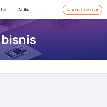
uter
Artikel
081219727578
bisnis