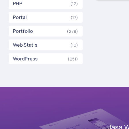
PHP
(12)
Portal
(17)
Portfolio
(279)
Web Statis
(10)
WordPress
(251)
Jasa 