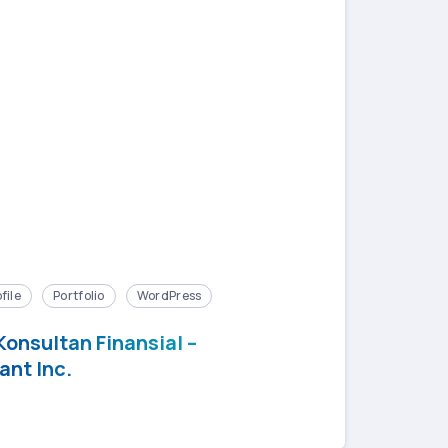
file
Portfolio
WordPress
onsultan Finansial –
nt Inc.