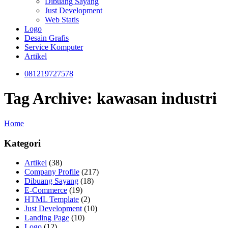
Dibuang Sayang
Just Development
Web Statis
Logo
Desain Grafis
Service Komputer
Artikel
081219727578
Tag Archive: kawasan industri
Home
Kategori
Artikel
(38)
Company Profile
(217)
Dibuang Sayang
(18)
E-Commerce
(19)
HTML Template
(2)
Just Development
(10)
Landing Page
(10)
Logo
(12)