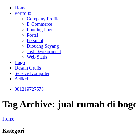
Home
Portfolio
Company Profile
E-Commerce
Landing Page
Portal
Personal
Dibuang Sayang
Just Development
Web Statis
Logo
Desain Grafis
Service Komputer
Artikel
081219727578
Tag Archive: jual rumah di bog
Home
Kategori