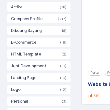
Artikel
(38)
Company Profile
(217)
Dibuang Sayang
(18)
E-Commerce
(19)
HTML Template
(2)
Just Development
(10)
Portal
P
Landing Page
(10)
Website L
Logo
(12)
519
Personal
(3)