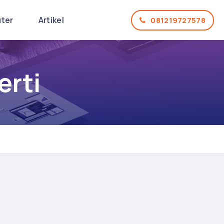
uter
Artikel
081219727578
erti