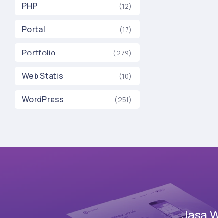
PHP
(12)
Portal
(17)
Portfolio
(279)
Web Statis
(10)
WordPress
(251)
Jasa 