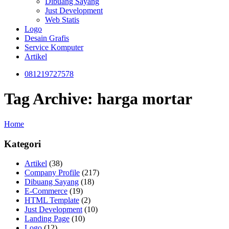
Dibuang Sayang
Just Development
Web Statis
Logo
Desain Grafis
Service Komputer
Artikel
081219727578
Tag Archive: harga mortar
Home
Kategori
Artikel
(38)
Company Profile
(217)
Dibuang Sayang
(18)
E-Commerce
(19)
HTML Template
(2)
Just Development
(10)
Landing Page
(10)
Logo
(12)