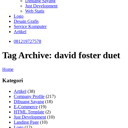
Dibuang Sayang
Just Development
Web Statis
Logo
Desain Grafis
Service Komputer
Artikel
081219727578
Tag Archive: david foster duet
Home
Kategori
Artikel
(38)
Company Profile
(217)
Dibuang Sayang
(18)
E-Commerce
(19)
HTML Template
(2)
Just Development
(10)
Landing Page
(10)
Logo
(12)