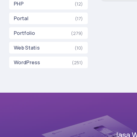
PHP
(12)
Portal
(17)
Portfolio
(279)
Web Statis
(10)
WordPress
(251)
Jasa 