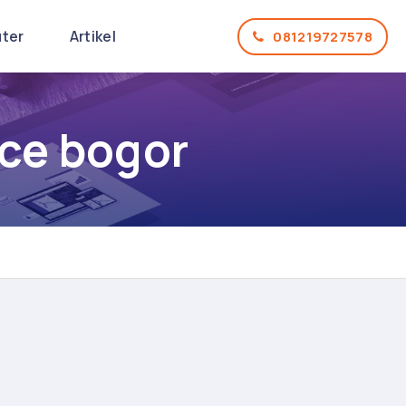
uter
Artikel
081219727578
ice bogor