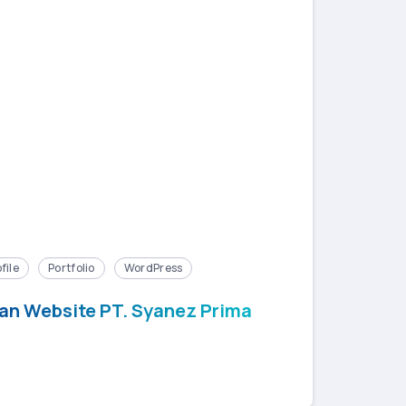
file
Portfolio
WordPress
n Website PT. Syanez Prima