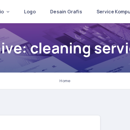
lio
Logo
Desain Grafis
Service Komp
ive: cleaning serv
Home