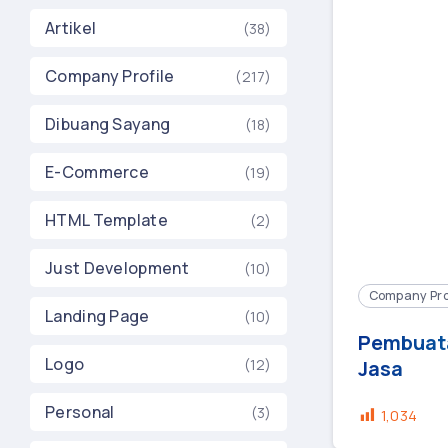
Artikel
(38)
Company Profile
(217)
Dibuang Sayang
(18)
E-Commerce
(19)
HTML Template
(2)
Just Development
(10)
Company Pro
Landing Page
(10)
Pembuata
Logo
(12)
Jasa
Personal
(3)
1,034