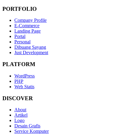
PORTFOLIO
Company Profile
E-Commerce
Landing Page
Portal
Personal
Dibuang Sayang
Just Development
PLATFORM
WordPress
PHP
Web Statis
DISCOVER
About
Artikel
Logo
Desain Grafis
Service Komputer