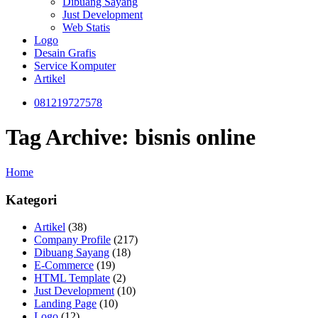
Dibuang Sayang
Just Development
Web Statis
Logo
Desain Grafis
Service Komputer
Artikel
081219727578
Tag Archive: bisnis online
Home
Kategori
Artikel
(38)
Company Profile
(217)
Dibuang Sayang
(18)
E-Commerce
(19)
HTML Template
(2)
Just Development
(10)
Landing Page
(10)
Logo
(12)