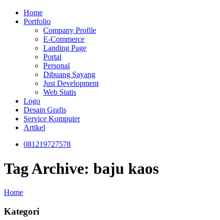
Home
Portfolio
Company Profile
E-Commerce
Landing Page
Portal
Personal
Dibuang Sayang
Just Development
Web Statis
Logo
Desain Grafis
Service Komputer
Artikel
081219727578
Tag Archive: baju kaos
Home
Kategori