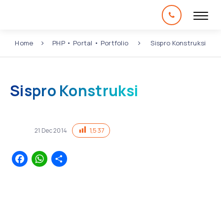
Home
PHP
•
Portal
•
Portfolio
Sispro Konstruksi
Sispro Konstruksi
1,537
21
Dec
2014
Facebook
WhatsApp
Share