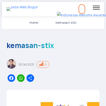
Home
kemasan-stix
kemasan-stix
0
20
Oct
2021
Facebook
WhatsApp
Share