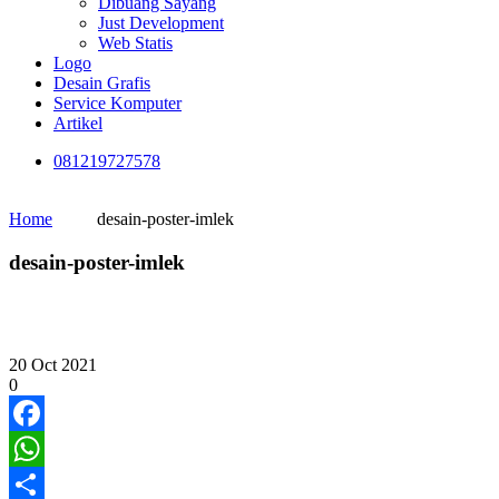
Dibuang Sayang
Just Development
Web Statis
Logo
Desain Grafis
Service Komputer
Artikel
081219727578
Home
desain-poster-imlek
desain-poster-imlek
20
Oct
2021
0
Facebook
WhatsApp