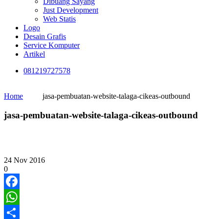
Dibuang Sayang
Just Development
Web Statis
Logo
Desain Grafis
Service Komputer
Artikel
081219727578
Home
jasa-pembuatan-website-talaga-cikeas-outbound
jasa-pembuatan-website-talaga-cikeas-outbound
24
Nov
2016
0
Facebook
WhatsApp