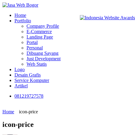
Home
Portfolio
Company Profile
E-Commerce
Landing Page
Portal
Personal
Dibuang Sayang
Just Development
Web Statis
Logo
Desain Grafis
Service Komputer
Artikel
081219727578
Home
icon-price
icon-price